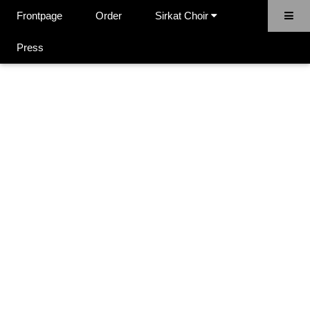
Frontpage
Order
Sirkat Choir
Sidan hittas inte.
Press
Sista andrat: 19.04.2023